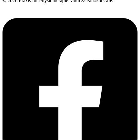
© 2026 Praxis für Physiotherapie Muhl & Pallokat GbR