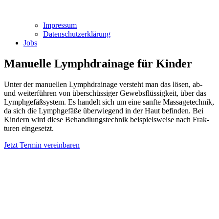
Impressum
Datenschutzerklärung
Jobs
Manuelle Lymphdrainage für Kinder
Unter der manu­ellen Lymph­drainage ver­steht man das lösen, ab-
und weiter­führen von über­schüssiger Gewebs­flüssig­keit, über das
Lymph­gefäß­system. Es handelt sich um eine sanfte Massage­technik,
da sich die Lymph­gefäße über­wiegend in der Haut befinden. Bei
Kindern wird diese Behand­lungs­technik bei­spiels­weise nach Frak­
turen eingesetzt.
Jetzt Termin vereinbaren