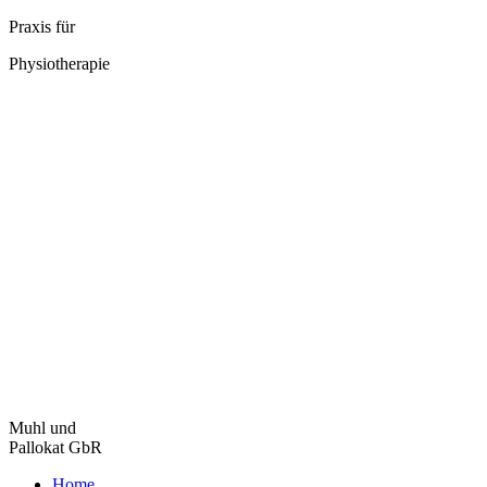
Zum
Praxis für
Inhalt
Physiotherapie
springen
Muhl und
Pallokat GbR
Home