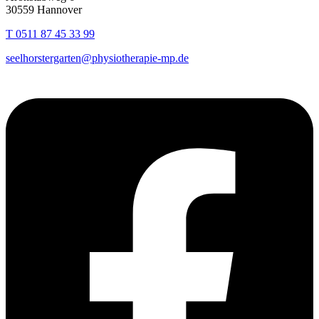
30559 Hannover
T 0511 87 45 33 99
seelhorstergarten@physiotherapie-mp.de