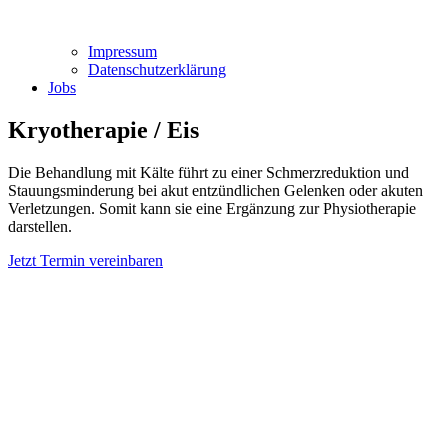
Impressum
Datenschutzerklärung
Jobs
Kryotherapie / Eis
Die Behand­lung mit Kälte führt zu einer Schmerz­reduktion und
Stauungs­minderung bei akut entzünd­lichen Gelen­ken oder akuten
Ver­letzungen. Somit kann sie eine Ergän­zung zur Physio­therapie
dar­stellen.
Jetzt Termin vereinbaren